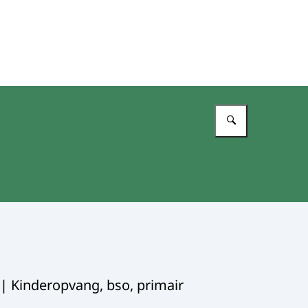
Vul in wat 
 | Kinderopvang, bso, primair