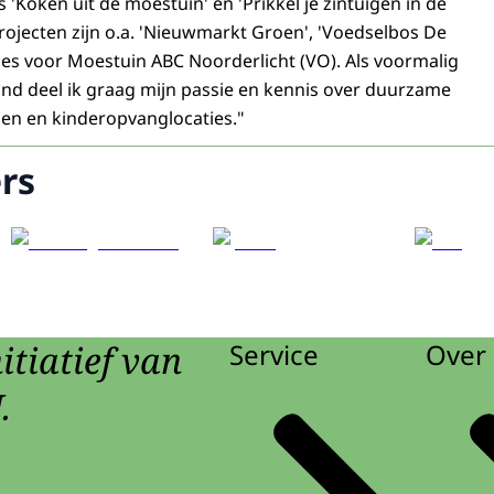
'Koken uit de moestuin' en 'Prikkel je zintuigen in de
rojecten zijn o.a. 'Nieuwmarkt Groen', 'Voedselbos De
vies voor Moestuin ABC Noorderlicht (VO). Als voormalig
nd deel ik graag mijn passie en kennis over duurzame
olen en kinderopvanglocaties."
rs
itiatief van
Service
Over 
.