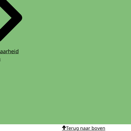
aarheid
n
Terug naar boven