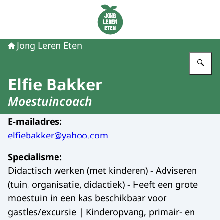
Naar de homepage van Jong Leren Eten
Jong Leren Eten
Vu
Elfie Bakker
Moestuincoach
E-mailadres
:
elfiebakker@yahoo.com
Specialisme
:
Didactisch werken (met kinderen) - Adviseren
(tuin, organisatie, didactiek) - Heeft een grote
moestuin in een kas beschikbaar voor
gastles/excursie | Kinderopvang, primair- en