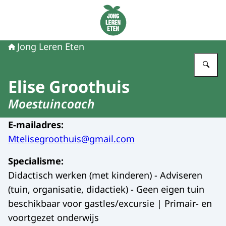
Naar de homepage van Jong Leren Eten
Jong Leren Eten
Vu
Elise Groothuis
Moestuincoach
E-mailadres
:
Mtelisegroothuis@gmail.com
Specialisme
:
Didactisch werken (met kinderen) - Adviseren
(tuin, organisatie, didactiek) - Geen eigen tuin
beschikbaar voor gastles/excursie | Primair- en
voortgezet onderwijs