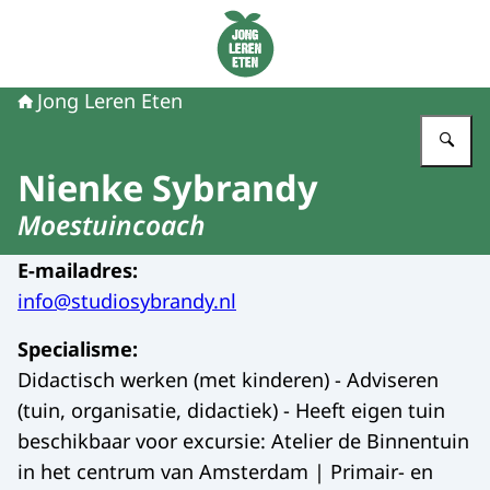
Naar de homepage van Jong Leren Eten
Jong Leren Eten
Vu
Nienke Sybrandy
Moestuincoach
E-mailadres
:
info@studiosybrandy.nl
Specialisme
:
Didactisch werken (met kinderen) - Adviseren
(tuin, organisatie, didactiek) - Heeft eigen tuin
beschikbaar voor excursie: Atelier de Binnentuin
in het centrum van Amsterdam | Primair- en