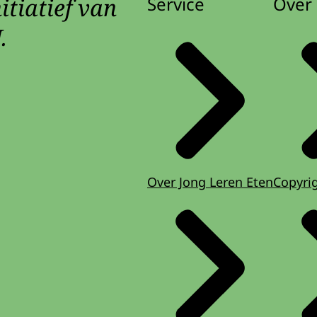
itiatief van
Service
Over 
.
Over Jong Leren Eten
Copyri