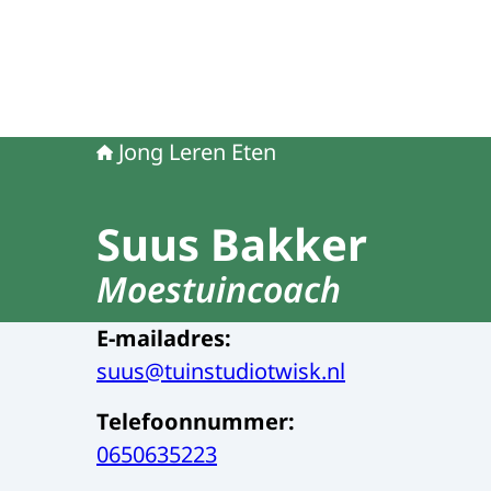
Jong Leren Eten
Suus Bakker
Moestuincoach
E-mailadres
:
suus@tuinstudiotwisk.nl
Telefoonnummer
:
0650635223