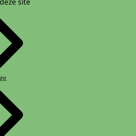
deze site
ght