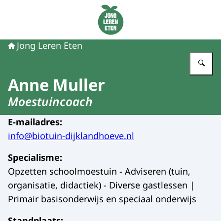
Naar de homepage van Jong Leren Eten
Jong Leren Eten
Vu
Anne Muller
Moestuincoach
E-mailadres
:
info@biotuin-dijklandhoeve.nl
Specialisme
:
Opzetten schoolmoestuin - Adviseren (tuin,
organisatie, didactiek) - Diverse gastlessen |
Primair basisonderwijs en speciaal onderwijs
Standplaats
: