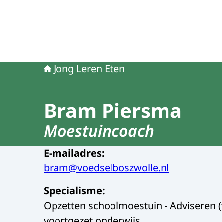
Jong Leren Eten
Bram Piersma
Moestuincoach
E-mailadres
:
bram@voedselboszwolle.nl
Specialisme
:
Opzetten schoolmoestuin - Adviseren (tu
voortgezet onderwijs