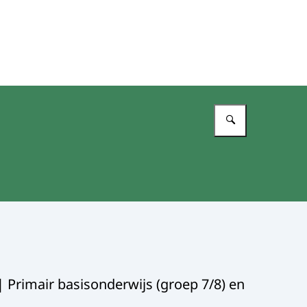
Vul in wat 
| Primair basisonderwijs (groep 7/8) en