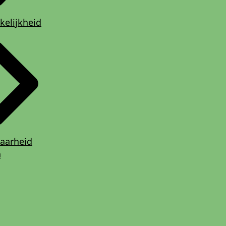
kelijkheid
aarheid
n