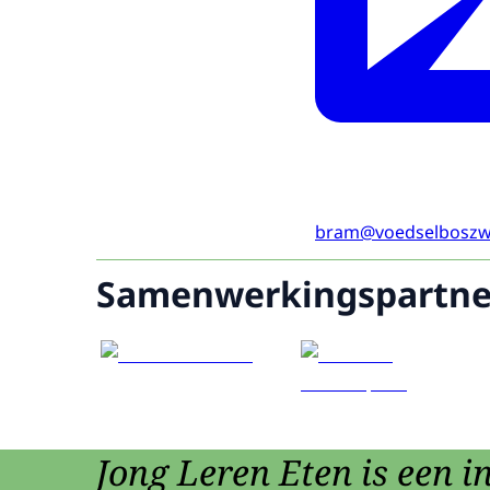
bram@voedselboszwo
Samenwerkingspartne
Jong Leren Eten is een in