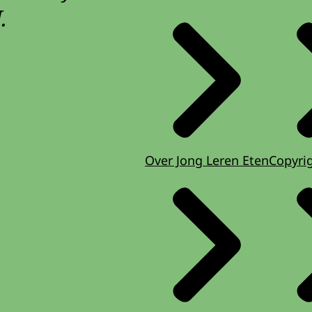
.
Over Jong Leren Eten
Copyri