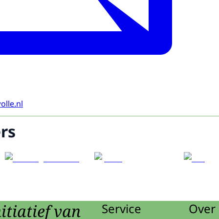
lle.nl
rs
itiatief van
Service
Over 