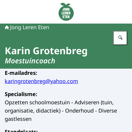
Naar de homepage van Jong Leren Eten
Jong Leren Eten
Vu
Karin Grotenbreg
Moestuincoach
E-mailadres
:
karingrotenbreg@yahoo.com
Specialisme
:
Opzetten schoolmoestuin - Adviseren (tuin,
organisatie, didactiek) - Onderhoud - Diverse
gastlessen
Standplaats
: