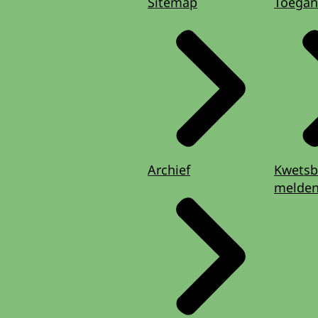
Sitemap
Toegan
Archief
Kwetsb
melde