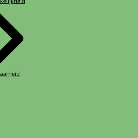
kelijkheid
aarheid
n