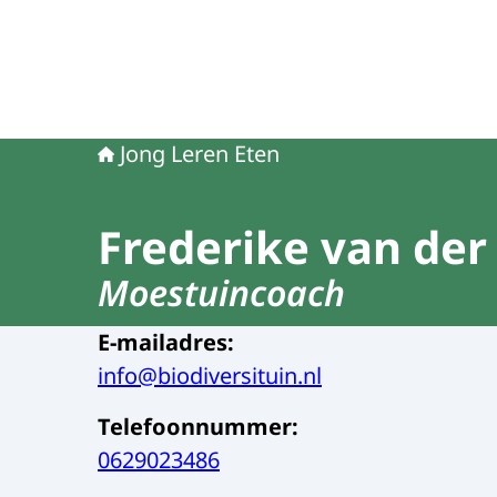
Jong Leren Eten
Frederike van der
Moestuincoach
E-mailadres
:
info@biodiversituin.nl
Telefoonnummer
:
0629023486