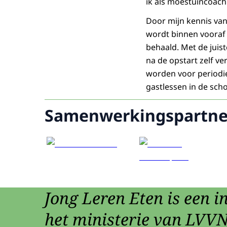
ik als moestuincoach 
Door mijn kennis va
wordt binnen vooraf
behaald. Met de juis
na de opstart zelf ve
worden voor periodi
gastlessen in de scho
Samenwerkingspartne
Jong Leren Eten is een in
het ministerie van LVVN