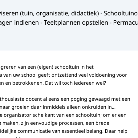
seren (tuin, organisatie, didactiek) - Schooltui
gen indienen - Teeltplannen opstellen - Permacul
greren van een (eigen) schooltuin in het
van uw school geeft ontzettend veel voldoening voor
en en betrokkenen. Dat wil toch iedereen wel?
nthousiaste docent al eens een poging gewaagd met een
aar groeien daar inmiddels alleen onkruiden in...
de organisatorische kant van een schooltuin; om er een
te maken, zijn eenvoudige processen, een brede
elijke communicatie van essentieel belang. Daar help