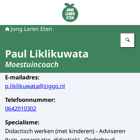
Naar de homepage van Jong Leren Eten
Jong Leren Eten
Vu
Paul Liklikuwata
Moestuincoach
E-mailadres
:
p.liklikuwata@ziggo.nl
Telefoonnummer
:
0642010302
Specialisme
:
Didactisch werken (met kinderen) - Adviseren
(tuin, organisatie, didactiek) - Onderhoud -