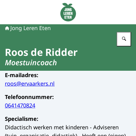
Naar de homepage van Jong Leren Eten
Jong Leren Eten
Vu
Roos de Ridder
Moestuincoach
E-mailadres
:
roos@ervaarkers.nl
Telefoonnummer
:
0641470824
Specialisme
:
Didactisch werken met kinderen - Adviseren
(tuin, organisatie, didactiek) - Heeft een (eigen)