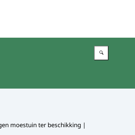
Vul in wat 
eigen moestuin ter beschikking |