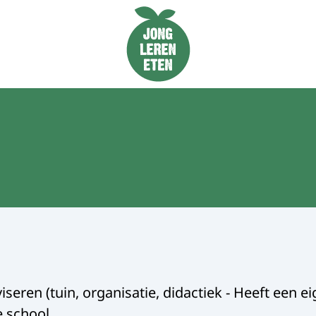
Naar de homepage van Jong Leren Eten
seren (tuin, organisatie, didactiek - Heeft een 
e school