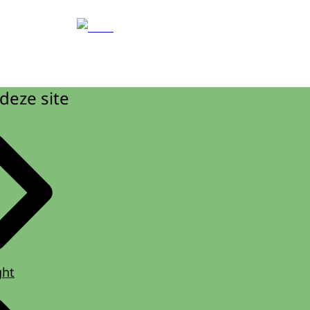
deze site
ght