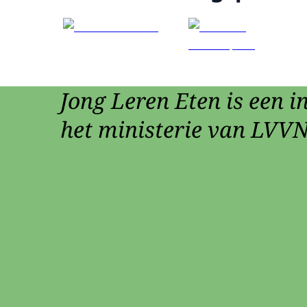
Jong Leren Eten is een in
het ministerie van LVVN