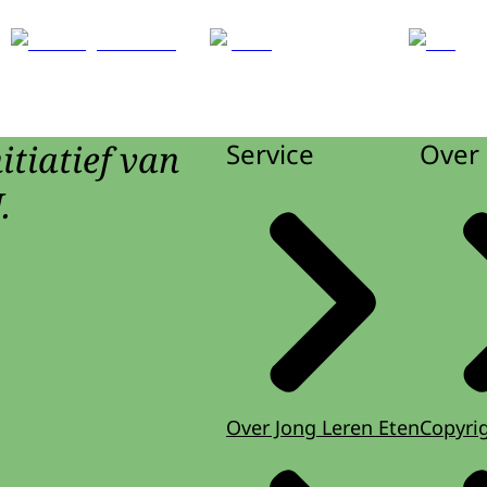
itiatief van
Service
Over 
.
Over Jong Leren Eten
Copyri