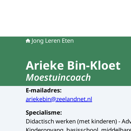
Jong Leren Eten
Arieke Bin-Kloet
Moestuincoach
E-mailadres
:
ariekebin@zeelandnet.nl
Specialisme
:
Didactisch werken (met kinderen) - Advi
Kinderopvang, basisschool, middelbar