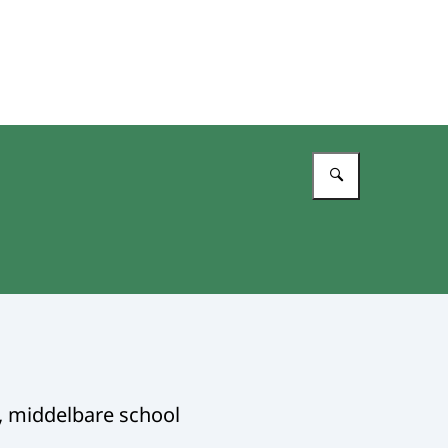
Vul in wat 
l, middelbare school