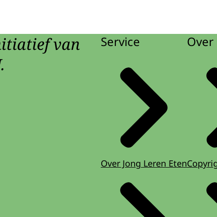
itiatief van
Service
Over 
.
Over Jong Leren Eten
Copyri