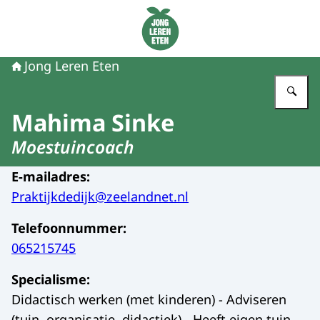
Naar de homepage van Jong Leren Eten
Jong Leren Eten
Vu
Mahima Sinke
Moestuincoach
E-mailadres
:
Praktijkdedijk@zeelandnet.nl
Telefoonnummer
:
065215745
Specialisme
:
Didactisch werken (met kinderen) - Adviseren
(tuin, organisatie, didactiek) - Heeft eigen tuin