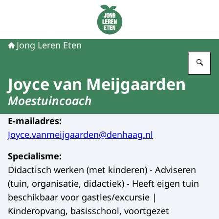
Naar de homepage van Jong Leren Eten
Jong Leren Eten
Vu
Joyce van Meijgaarden
Moestuincoach
E-mailadres
:
Joyce.vanmeijgaarden@denhaag.nl
Specialisme
:
Didactisch werken (met kinderen) - Adviseren
(tuin, organisatie, didactiek) - Heeft eigen tuin
beschikbaar voor gastles/excursie |
Kinderopvang, basisschool, voortgezet