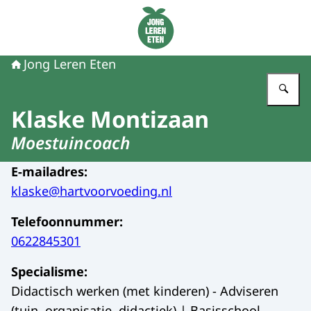
Naar de homepage van Jong Leren Eten
Jong Leren Eten
Vu
Klaske Montizaan
Moestuincoach
E-mailadres
:
klaske@hartvoorvoeding.nl
Telefoonnummer
:
0622845301
Specialisme
:
Didactisch werken (met kinderen) - Adviseren
(tuin, organisatie, didactiek) | Basisschool,