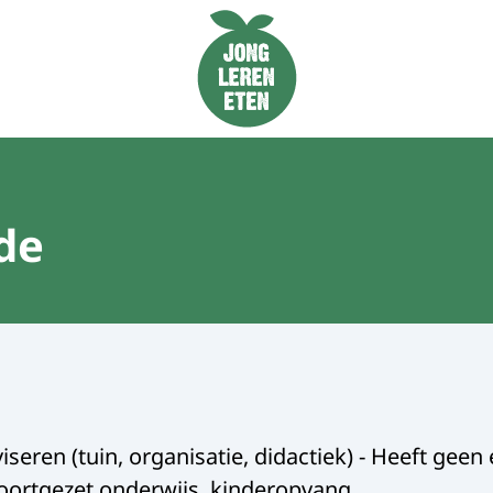
Naar de homepage van Jong Leren Eten
de
seren (tuin, organisatie, didactiek) - Heeft geen
voortgezet onderwijs, kinderopvang