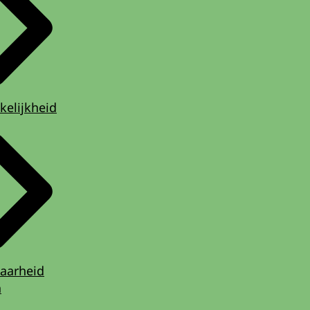
kelijkheid
aarheid
n