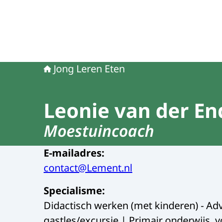
Jong Leren Eten
Leonie van der En
Moestuincoach
E-mailadres
:
contact@Lement.nl
Specialisme
:
Didactisch werken (met kinderen) - Advi
gastles/excursie | Primair onderwijs, 