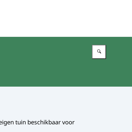
Vul in wat 
 eigen tuin beschikbaar voor