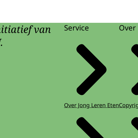
itiatief van
Service
Over 
.
Over Jong Leren Eten
Copyri