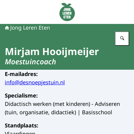
Naar de homepage van Jong Leren Eten
Jong Leren Eten
Vu
Mirjam Hooijmeijer
Moestuincoach
E-mailadres
:
info@desnoepjestuin.nl
Specialisme
:
Didactisch werken (met kinderen) - Adviseren
(tuin, organisatie, didactiek) | Basisschool
Standplaats
:
Vlaardingen