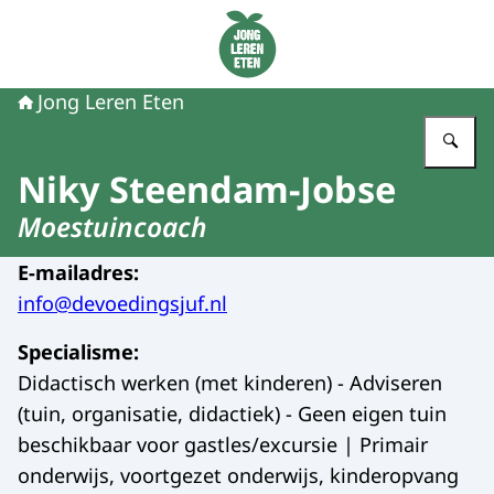
Naar de homepage van Jong Leren Eten
Jong Leren Eten
Vu
Niky Steendam-Jobse
Moestuincoach
E-mailadres
:
info@devoedingsjuf.nl
Specialisme
:
Didactisch werken (met kinderen) - Adviseren
(tuin, organisatie, didactiek) - Geen eigen tuin
beschikbaar voor gastles/excursie | Primair
onderwijs, voortgezet onderwijs, kinderopvang