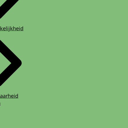
kelijkheid
aarheid
n