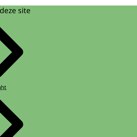
deze site
ght