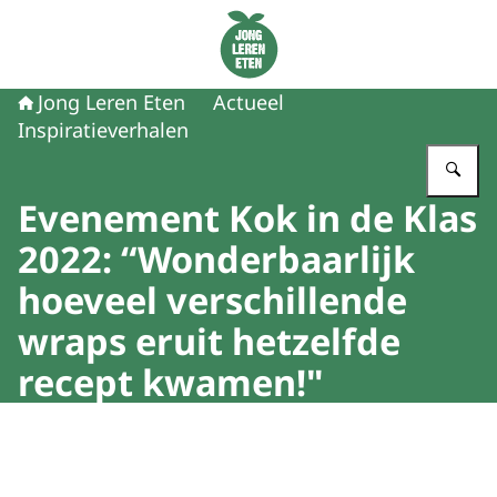
Naar de homepage van Jong Leren Eten
Jong Leren Eten
Actueel
Inspiratieverhalen
Vu
Evenement Kok in de Klas
2022: “Wonderbaarlijk
hoeveel verschillende
wraps eruit hetzelfde
recept kwamen!"