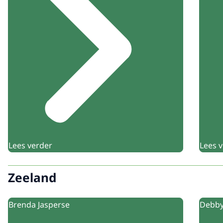
Lees verder
Lees 
Zeeland
Brenda Jasperse
Debby