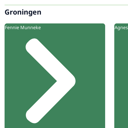
Groningen
Fennie Munneke
Agnes