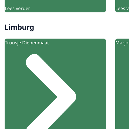
Lees verder
Lees 
Limburg
Truusje Diepenmaat
Marjo