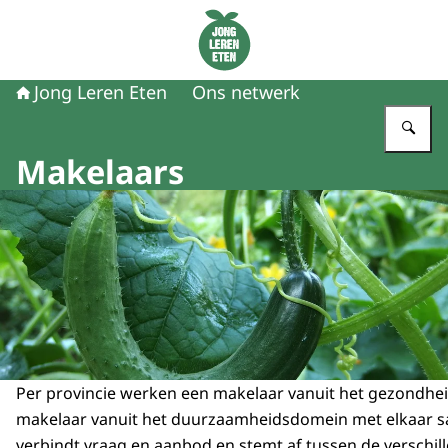
Naar de homepage van Jong Leren Eten
Jong Leren Eten
Ons netwerk
Vu
Makelaars
Per provincie werken een makelaar vanuit het gezondh
makelaar vanuit het duurzaamheidsdomein met elkaar 
verbindt vraag en aanbod en stemt af tussen de verschill