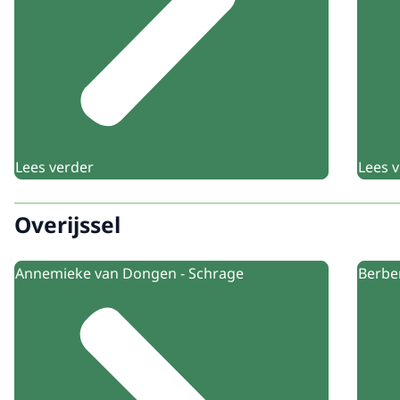
Lees verder
Lees 
Overijssel
Annemieke van Dongen - Schrage
Berbe