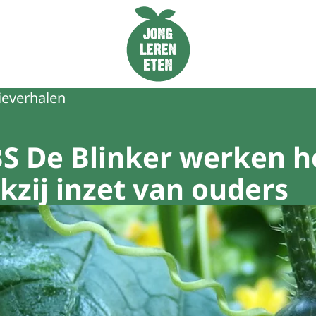
Naar de homepage van Jong Leren Eten
ieverhalen
S De Blinker werken he
zij inzet van ouders