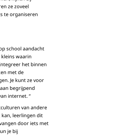
ren ze zoveel
ts te organiseren
e op school aandacht
 kleins waarin
 Integreer het binnen
ken met de
en. Je kunt ze voor
n aan begrijpend
an internet. “
tculturen van andere
kan, leerlingen dit
rvangen door iets met
un je bij