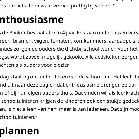
rs dan iets doen waar ze zich prettig bij voelen. “
enthousiasme
 de Blinker bestaat al zo’n 4 jaar. Er staan ondertussen ve
kersen, bramen, vijgen, tomaten, komkommers, aardappels, s
anties zorgen de ouders die dichtbij school wonen voor he
gst wordt zoveel mogelijk gekookt. Alle activiteiten zorgen
achten als ouders voor plezier.
ag staat bij ons in het teken van de schooltuin. Het leeft b
zend uit naar deze dag en dat enthousiasme brengen ze dan
of bij hun eigen ouders thuis. Dat vinden wij als leerkrach
t schooltuinieren krijgen de kinderen ook een stukje gedee
en, is niet alleen van hen, maar is van iedereen. Dat zijn mo
chooltuinieren.”
plannen