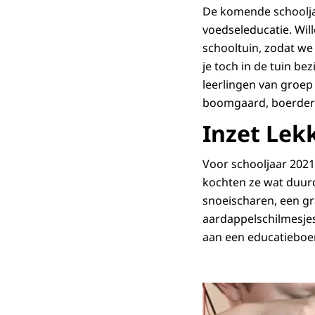
De komende schooljar
voedseleducatie. Wil
schooltuin, zodat we
je toch in de tuin be
leerlingen van groep
boomgaard, boerderij
Inzet Lek
Voor schooljaar 202
kochten ze wat duur
snoeischaren, een gr
aardappelschilmesjes
aan een educatieboer