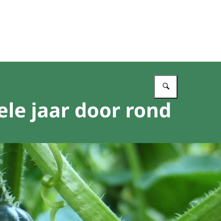
Vul in wat 
le jaar door rond