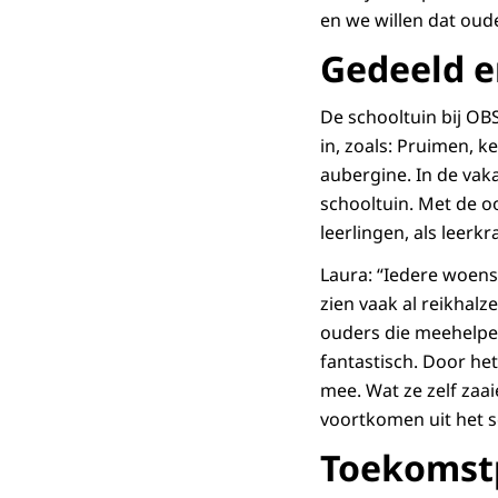
en we willen dat oude
Gedeeld 
De schooltuin bij OBS
in, zoals: Pruimen, 
aubergine. In de vak
schooltuin. Met de oo
leerlingen, als leerkr
Laura: “Iedere woensd
zien vaak al reikhal
ouders die meehelpen 
fantastisch. Door he
mee. Wat ze zelf zaai
voortkomen uit het s
Toekomst