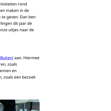
iviteiten rond
nnen maken in de
s te geven. Dan ben
lingen dit jaar de
nze uitjes naar de
Buiten!
aan. Hiermee
en, zoals
pannen en
n, zoals een bezoek
in vergrote weergave
Open de galerij in vergrote weergave