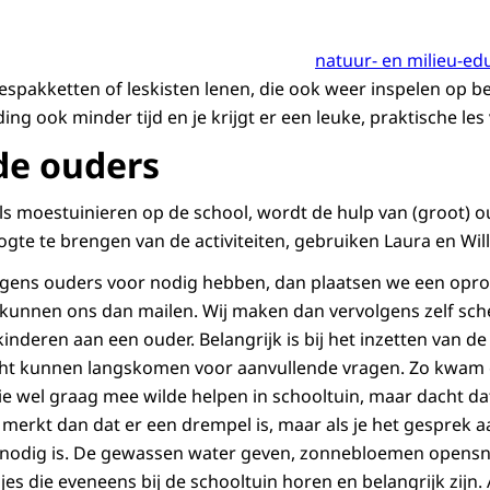
natuur- en milieu-ed
lespakketten of leskisten lenen, die ook weer inspelen op b
ing ook minder tijd en je krijgt er een leuke, praktische les
de ouders
als moestuinieren op de school, wordt de hulp van (groot) 
te te brengen van de activiteiten, gebruiken Laura en Wil
rgens ouders voor nodig hebben, dan plaatsen we een opro
 kunnen ons dan mailen. Wij maken dan vervolgens zelf sc
4 kinderen aan een ouder. Belangrijk is bij het inzetten van d
racht kunnen langskomen voor aanvullende vragen. Zo kwam 
 die wel graag mee wilde helpen in schooltuin, maar dacht d
 merkt dan dat er een drempel is, maar als je het gesprek a
t nodig is. De gewassen water geven, zonnebloemen opensn
sjes die eveneens bij de schooltuin horen en belangrijk zijn.