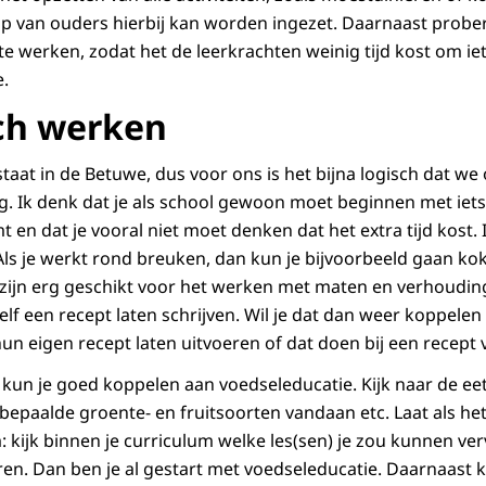
p van ouders hierbij kan worden ingezet. Daarnaast probe
te werken, zodat het de leerkrachten weinig tijd kost om ie
.
ch werken
taat in de Betuwe, dus voor ons is het bijna logisch dat w
. Ik denk dat je als school gewoon moet beginnen met iets
 en dat je vooral niet moet denken dat het extra tijd kost.
ls je werkt rond breuken, dan kun je bijvoorbeeld gaan ko
 zijn erg geschikt voor het werken met maten en verhouding
zelf een recept laten schrijven. Wil je dat dan weer koppele
hun eigen recept laten uitvoeren of dat doen bij een recept v
kun je goed koppelen aan voedseleducatie. Kijk naar de ee
epaalde groente- en fruitsoorten vandaan etc. Laat als het 
 kijk binnen je curriculum welke les(sen) je zou kunnen ve
en. Dan ben je al gestart met voedseleducatie. Daarnaast k