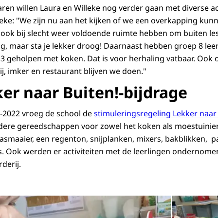
en willen Laura en Willeke nog verder gaan met diverse act
leke: "We zijn nu aan het kijken of we een overkapping ku
 ook bij slecht weer voldoende ruimte hebben om buiten le
zig, maar sta je lekker droog! Daarnaast hebben groep 8 leer
 3 geholpen met koken. Dat is voor herhaling vatbaar. Ook o
, imker en restaurant blijven we doen."
ker naar Buiten!-bijdrage
1-2022 vroeg de school de
stimuleringsregeling Lekker naar 
dere gereedschappen voor zowel het koken als moestuinier
asmaaier, een regenton, snijplanken, mixers, bakblikken, 
. Ook werden er activiteiten met de leerlingen ondernome
derij.
Open de galerij 