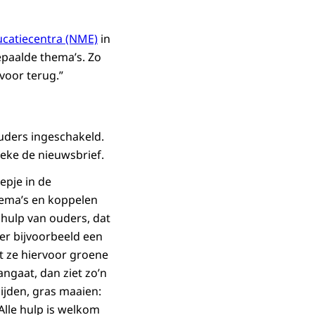
ucatiecentra (NME)
in
epaalde thema’s. Zo
 voor terug.”
ouders ingeschakeld.
leke de nieuwsbrief.
epje in de
hema’s en koppelen
e hulp van ouders, dat
er bijvoorbeeld een
at ze hiervoor groene
angaat, dan ziet zo’n
ijden, gras maaien:
 Alle hulp is welkom