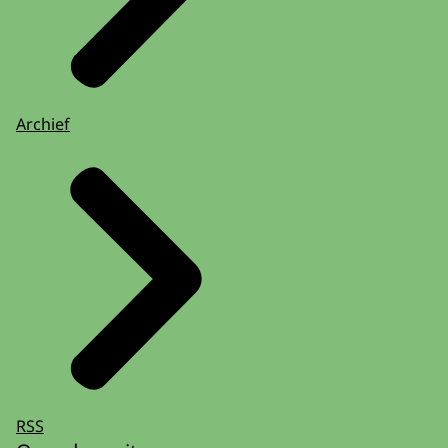
aanvraag
Bijdrage: na toewijzing van je aanvraag
ontvang je het aangevraagde bedrag
Verantwoorden: beantwoord enkele
vragen en upload een foto/filmpje van de
Archief
activiteit(en)
Meer weten? Lees
de veelgestelde
vragen
over de stimuleringsbijdrage.
RSS