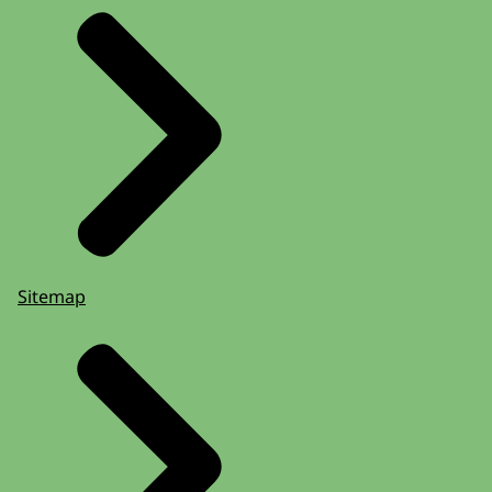
Sitemap
Mijn Gezonde Kinderopvang
Toekenning: via een mail met daarin de
toekenning dan wel afwijzing van je