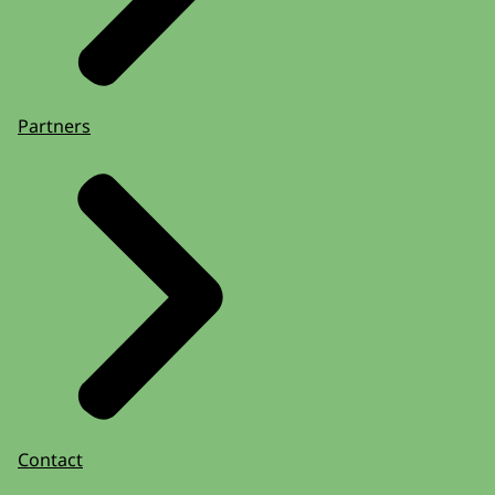
beschikbaar zijn kunnen coaches die de
bijdrage al één keer hebben ontvangen,
met een nieuwe aanvraag nogmaals
gebruikmaken van de regeling. Tot slot
Partners
kijken we bij veel animo naar de volgorde
van de binnenkomst van de aanvragen,
waarbij de eerste aanvragen voorrang
krijgen.
Het aanvragen van de bijdrage
gebeurt in vier stappen.
Aanvragen via
Contact