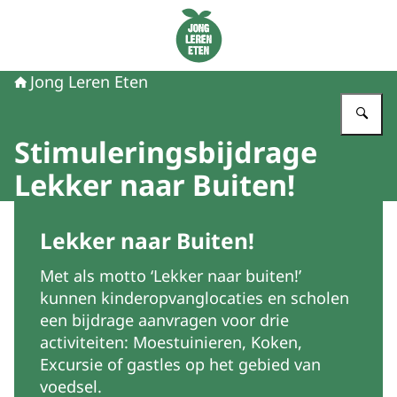
Naar de homepage van Jong Leren Eten
Jong Leren Eten
Vu
Stimuleringsbijdrage
Lekker naar Buiten!
Beeld: Happix fotograaf Reinier
Lekker naar Buiten!
Met als motto ‘Lekker naar buiten!’
kunnen kinderopvanglocaties en scholen
een bijdrage aanvragen voor drie
activiteiten: Moestuinieren, Koken,
Excursie of gastles op het gebied van
voedsel.