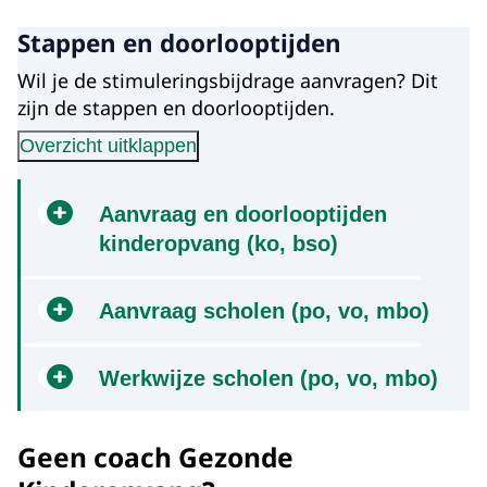
Stappen en doorlooptijden
Wil je de stimuleringsbijdrage aanvragen? Dit
zijn de stappen en doorlooptijden.
Overzicht uitklappen
Aanvraag en doorlooptijden
kinderopvang (ko, bso)
Vergroot afbeelding Visuele weergave van de stappen en doorlo
Aanvraag scholen (po, vo, mbo)
De belangstellingsregistratie voor schooljaar
Werkwijze scholen (po, vo, mbo)
2026-2027 (ronde 9) is gesloten.
Een schoollocatie kan in totaal voor alle
1. Belangstellingsregistratie
klassen gezamenlijk tot max. €1.500,-
Geen coach Gezonde
Registreer jouw belangstelling via
aanvragen. Een school met meerdere