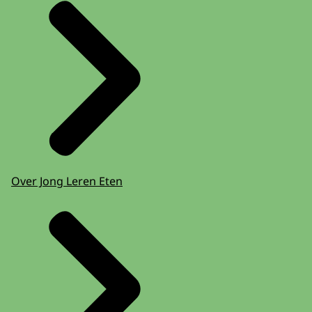
Over Jong Leren Eten
info@mijngezondekinderopvang.nl
.
Mijn Gezonde School
.
Vanaf 30 maart beoordelen we de
aanvragen op kwaliteit en volledigheid en
of er een reële begroting of offerte is
bijgevoegd. Daarna krijgen coaches die de
bijdrage niet eerder hebben ontvangen
voorrang. Als er voldoende bijdragen