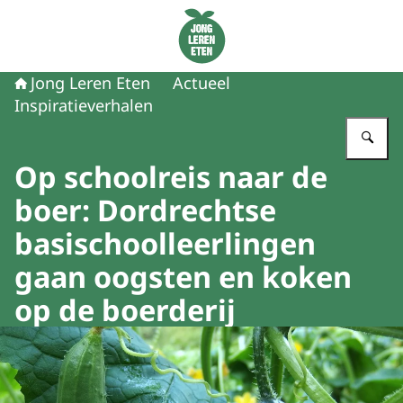
Naar de homepage van Jong Leren Eten
Jong Leren Eten
Actueel
Inspiratieverhalen
Vu
Op schoolreis naar de
boer: Dordrechtse
basischoolleerlingen
gaan oogsten en koken
op de boerderij