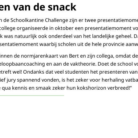
en van de snack
an de Schoolkantine Challenge zijn er twee presentatiemom
college organiseerde in oktober een presentatiemoment v
 was natuurlijk ook onderdeel van het landelijke geheel. Da
sentatiemoment waarbij scholen uit de hele provincie aanwe
 binnen de normjarenkaart van Bert en zijn collega, omdat d
eloopbaancoaching en aan de vaktheorie. Doet de school v
betreft wel! Ondanks dat veel studenten het presenteren va
ef jury spannend vonden, is het zeker voor herhaling vatba
 qua kennis en smaak zeker hun kokshorizon verbreed!”