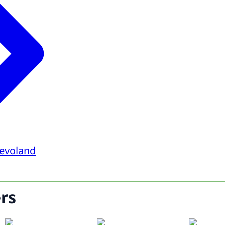
levoland
rs