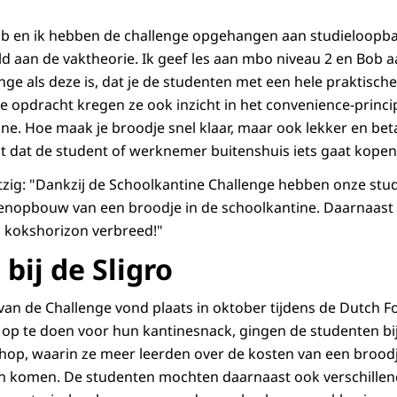
 Bob en ik hebben de challenge opgehangen aan studieloop
 aan de vaktheorie. Ik geef les aan mbo niveau 2 en Bob a
nge als deze is, dat je de studenten met een hele praktisch
ze opdracht kregen ze ook inzicht in het convenience-princ
ne. Hoe maak je broodje snel klaar, maar ook lekker en betaa
 dat de student of werknemer buitenshuis iets gaat kopen
zig: "Dankzij de Schoolkantine Challenge hebben onze stu
tenopbouw van een broodje in de schoolkantine. Daarnaast
 kokshorizon verbreed!"
bij de Sligro
p van de Challenge vond plaats in oktober tijdens de Dutch
 op te doen voor hun kantinesnack, gingen de studenten bij 
hop, waarin ze meer leerden over de kosten van een brood
n komen. De studenten mochten daarnaast ook verschillen