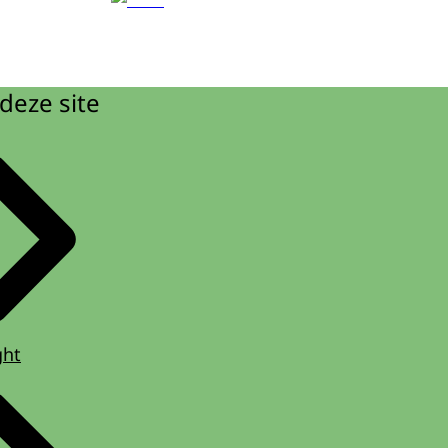
deze site
ght