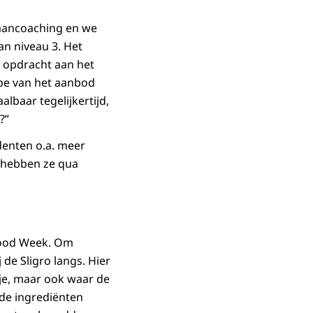
baancoaching en we
an niveau 3. Het
e opdracht aan het
ipe van het aanbod
lbaar tegelijkertijd,
?”
denten o.a. meer
 hebben ze qua
 Food Week. Om
de Sligro langs. Hier
je, maar ook waar de
de ingrediënten