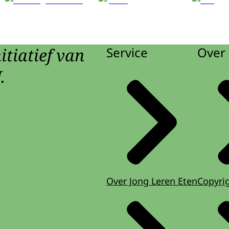
itiatief van
Service
Over 
.
Over Jong Leren Eten
Copyri