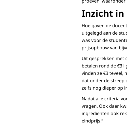
proeven, waaronder 
Inzicht i
Hoe gaven de docent
uitgelegd aan de stud
was voor de studente
prijsopbouw van bijv
Uit gesprekken met d
betalen rond de €3 li
vinden ze €3 teveel,
dat onder de streep d
zelfs nog dieper op 
Nadat alle criteria 
vragen. Ook daar kw
ingrediënten ook re
eindprijs.”