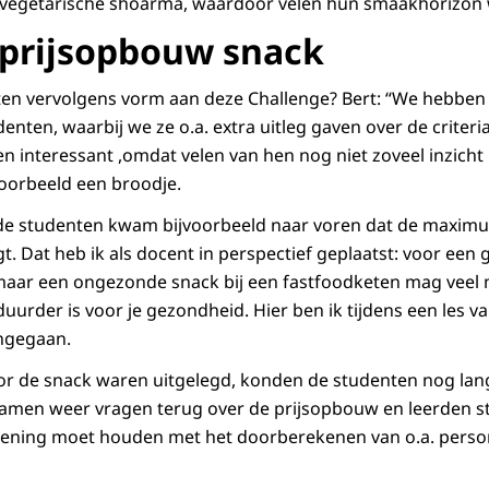
vegetarische shoarma, waardoor velen hun smaakhorizon
n prijsopbouw snack
en vervolgens vorm aan deze Challenge? Bert: “We hebben
enten, waarbij we ze o.a. extra uitleg gaven over de criteri
n interessant ,omdat velen van hen nog niet zoveel inzicht
oorbeeld een broodje.
e studenten kwam bijvoorbeeld naar voren dat de maximump
gt. Dat heb ik als docent in perspectief geplaatst: voor ee
 maar een ongezonde snack bij een fastfoodketen mag veel m
uurder is voor je gezondheid. Hier ben ik tijdens een les v
ingegaan.
voor de snack waren uitgelegd, konden de studenten nog l
amen weer vragen terug over de prijsopbouw en leerden st
kening moet houden met het doorberekenen van o.a. perso