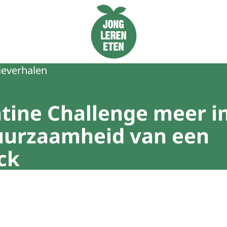
Naar de homepage van Jong Leren Eten
ieverhalen
tine Challenge meer in
uurzaamheid van een
ck