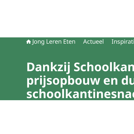
Jong Leren Eten
Actueel
Inspirat
Dankzij Schoolkan
prijsopbouw en d
schoolkantinesna