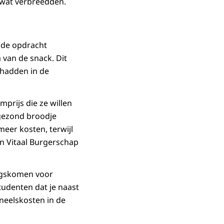
 wat verbreedden.
 de opdracht
a van de snack. Dit
 hadden in de
rijs die ze willen
n gezond broodje
eer kosten, terwijl
an Vitaal Burgerschap
angskomen voor
udenten dat je naast
neelskosten in de