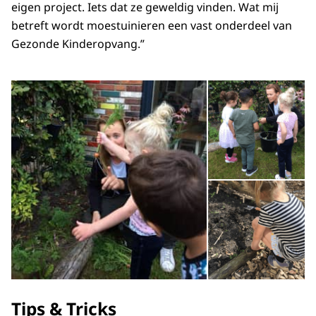
eigen project. Iets dat ze geweldig vinden. Wat mij
betreft wordt moestuinieren een vast onderdeel van
Gezonde Kinderopvang.”
Open de galerij in vergrot
Op
Op
Tips & Tricks