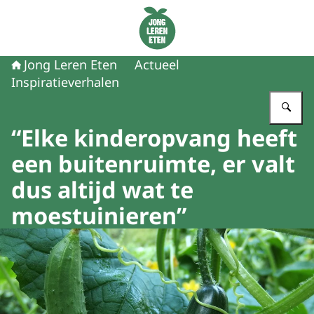
Naar de homepage van Jong Leren Eten
Jong Leren Eten
Actueel
Inspiratieverhalen
Vu
“Elke kinderopvang heeft
een buitenruimte, er valt
dus altijd wat te
moestuinieren”