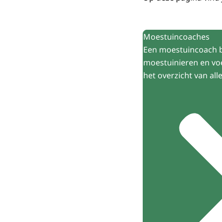
Uitgelicht
Moestuincoaches
Een moestuincoach be
moestuinieren en voe
het overzicht van al