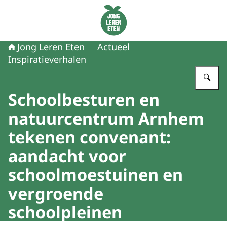
Naar de homepage van Jong Leren Eten
Jong Leren Eten
Actueel
Inspiratieverhalen
Vu
Schoolbesturen en
natuurcentrum Arnhem
tekenen convenant:
aandacht voor
schoolmoestuinen en
vergroende
schoolpleinen