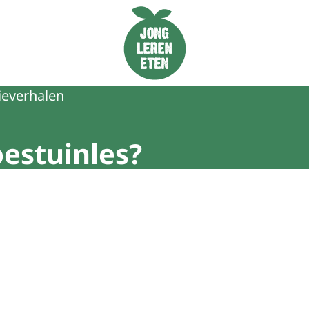
Naar de homepage van Jong Leren Eten
ieverhalen
estuinles?