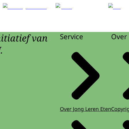
itiatief van
Service
Over 
.
Over Jong Leren Eten
Copyri