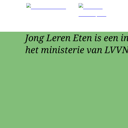
Jong Leren Eten is een in
het ministerie van LVVN