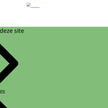
deze site
ght