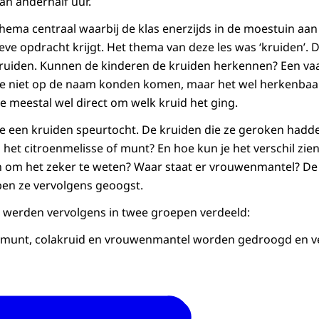
an anderhalf uur.
thema centraal waarbij de klas enerzijds in de moestuin aan
eve opdracht krijgt. Het thema van deze les was ‘kruiden’. D
 kruiden. Kunnen de kinderen de kruiden herkennen? Een v
e niet op de naam konden komen, maar het wel herkenbaar
e meestal wel direct om welk kruid het ging.
gde een kruiden speurtocht. De kruiden die ze geroken hadd
s het citroenmelisse of munt? En hoe kun je het verschil zie
en om het zeker te weten? Waar staat er vrouwenmantel? De 
en ze vervolgens geoogst.
 werden vervolgens in twee groepen verdeeld:
, munt, colakruid en vrouwenmantel worden gedroogd en v