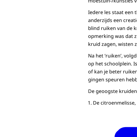
moestuin-/kunstles v
Iedere les staat een 
anderzijds een creati
blind ruiken van de
opmerking was dat z
kruid zagen, wisten z
Na het ‘ruiken’, vol
op het schoolplein. I
of kan je beter ruik
gingen speuren hebb
De geoogste kruiden
De citroenmelisse