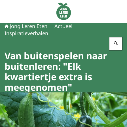
Naar de homepage van Jong Leren Eten
Jong Leren Eten
Actueel
Inspiratieverhalen
Vu
Van buitenspelen naar
buitenleren: "Elk
kwartiertje extra is
meegenomen"