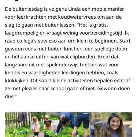
De buitenlesdag is volgens Linda een mooie manier
voor leerkrachten met koudwatervrees om aan de
slag te gaan met buitenlessen. "Het is gratis,
laagdrempelig en vraagt weinig voorbereidingstijd. Ik
raad collega’s sowieso aan om klein te beginnen. Start
gewoon eens met buiten lunchen, een spelletje doen
en het aanschaffen van wat clipborden. Breid dat
langzaam uit met spelenderwijs toetsen wat voor
kennis en vaardigheden leerlingen hebben, zoals
klokkijken. Dit soort kleine activiteiten bepalen echt of
ze met plezier naar school gaan of niet. Gewoon doen
dus!"
Open de galerij in vergrot
Op