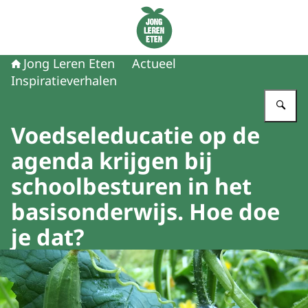
Naar de homepage van Jong Leren Eten
Jong Leren Eten
Actueel
Inspiratieverhalen
Vu
Voedseleducatie op de
agenda krijgen bij
schoolbesturen in het
basisonderwijs. Hoe doe
je dat?