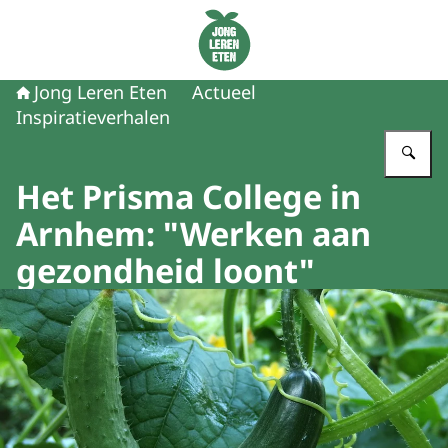
Naar de homepage van Jong Leren Eten
Jong Leren Eten
Actueel
Inspiratieverhalen
Vu
Het Prisma College in
Arnhem: "Werken aan
gezondheid loont"