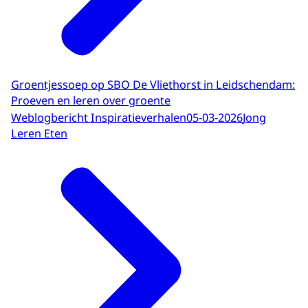
Groentjessoep op SBO De Vliethorst in Leidschendam:
Proeven en leren over groente
Weblogbericht Inspiratieverhalen
05-03-2026
Jong
Leren Eten
de website van Gezonde School
voor meer
informatie.