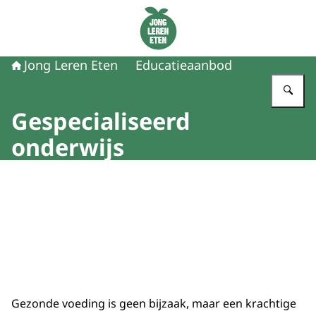
Naar de homepage van Jong Leren Eten
Jong Leren Eten
Educatieaanbod
Vu
Gespecialiseerd
onderwijs
Gezonde voeding is geen bijzaak, maar een krachtige