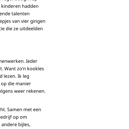
De kinderen hadden
lende talenten
epjes van vier gingen
ie die ze uitdeelden
amenwerken. Ieder
ft. Want zo’n kookles
 lezen. Ik leg
n op die manier
volgens weer rekenen.
richt. Samen met een
bedrijf op om
andere bijles,