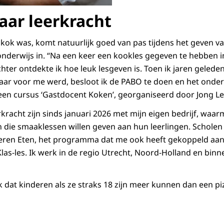
aar leerkracht
 kok was, komt natuurlijk goed van pas tijdens het geven v
onderwijs in. “Na een keer een kookles gegeven te hebben i
hter ontdekte ik hoe leuk lesgeven is. Toen ik jaren gelede
aar voor me werd, besloot ik de PABO te doen en het onderw
een cursus ‘Gastdocent Koken’, georganiseerd door Jong Le
kracht zijn sinds januari 2026 met mijn eigen bedrijf, waar
n die smaaklessen willen geven aan hun leerlingen. Schol
 Leren Eten, het programma dat me ook heeft gekoppeld aa
las-les. Ik werk in de regio Utrecht, Noord-Holland en binn
jk dat kinderen als ze straks 18 zijn meer kunnen dan een pi