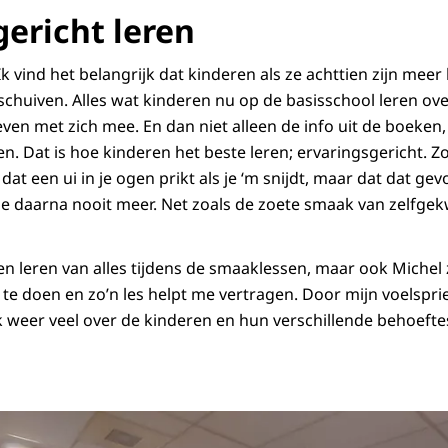
gericht leren
Ik vind het belangrijk dat kinderen als ze achttien zijn mee
 schuiven. Alles wat kinderen nu op de basisschool leren o
ven met zich mee. En dan niet alleen de info uit de boeken,
en. Dat is hoe kinderen het beste leren; ervaringsgericht. 
dat een ui in je ogen prikt als je ‘m snijdt, maar dat dat gev
 je daarna nooit meer. Net zoals de zoete smaak van zelfge
en leren van alles tijdens de smaaklessen, maar ook Michel z
l te doen en zo’n les helpt me vertragen. Door mijn voelspr
k weer veel over de kinderen en hun verschillende behoeftes