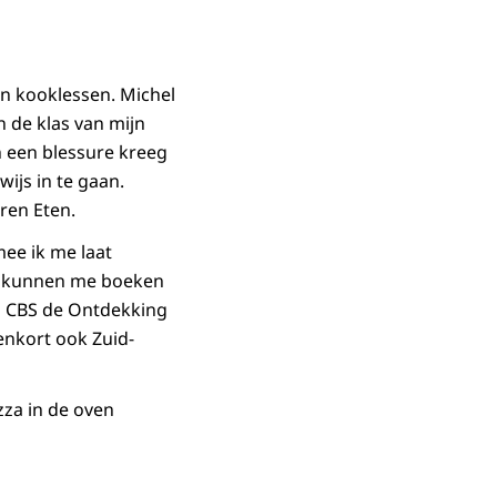
an kooklessen. Michel
n de klas van mijn
n een blessure kreeg
ijs in te gaan.
ren Eten.
mee ik me laat
en kunnen me boeken
n CBS de Ontdekking
enkort ook Zuid-
zza in de oven