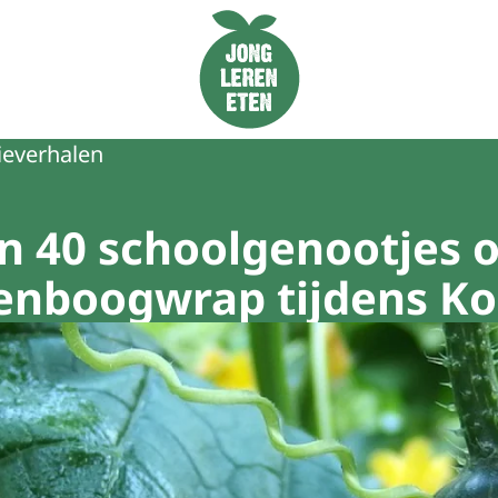
Naar de homepage van Jong Leren Eten
ieverhalen
n 40 schoolgenootjes 
nboogwrap tijdens Kok