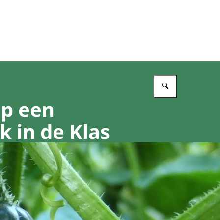
Vul in wat 
op een
 in de Klas