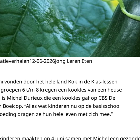
atieverhalen
12-06-2026
Jong Leren Eten
ni vonden door het hele land Kok in de Klas-lessen
 groepen 6 t/m 8 kregen een kookles van een heuse
s is Michel Durieux die een kookles gaf op CBS De
n Boeicop. “Alles wat kinderen nu op de basisschool
oeding dragen ze hun hele leven met zich mee.”
 kinderen maakten op 4 juni samen met Michel een gezon