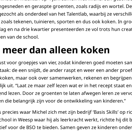
fijngesneden en geraspte groenten, zoals radijs en wortel. 
gezocht als onderdeel van het Talentlab, waarbij ze verschil
zoals tekenen, tuinieren, sporten en dus ook koken. In gro
ag en na drie kwartier presenteerden ze vol trots hun creat
en van de school.
s meer dan alleen koken
ust voor groepjes van vier, zodat kinderen goed moeten s
taak: de een snijdt, de ander raspt en weer een ander proe
r koken, maar ook over samenwerken, rekenen en begrijpend
k uit. “Laat ze maar zelf lezen wat er in het recept staat e
nd lezen. Door ze groenten te laten afwegen leren ze ver
n die belangrijk zijn voor de ontwikkeling van kinderen.”
s precies waar Michel zich met zijn bedrijf ‘Basis Skills’ op 
chool in Weesp waar hij als leerkracht werkt, richtte hij dit 
tief voor de BSO te bieden. Samen geven ze kinderen onder 