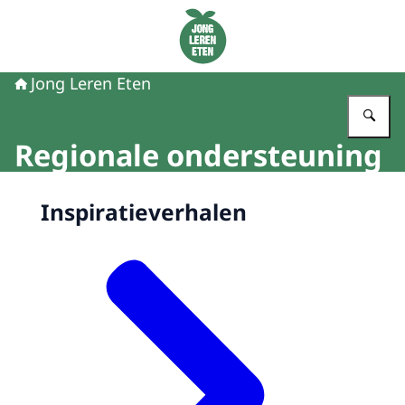
Naar de homepage van Jong Leren Eten
Jong Leren Eten
Vu
Regionale ondersteuning
Beeld: Happix fotograaf Reinier
Inspiratieverhalen