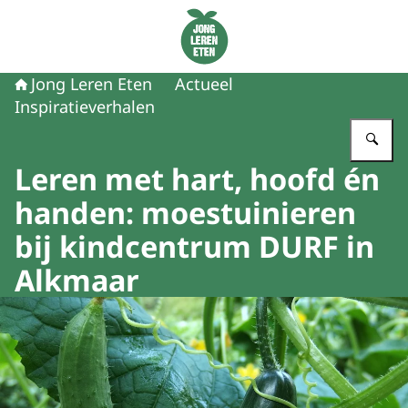
Naar de homepage van Jong Leren Eten
Jong Leren Eten
Actueel
Inspiratieverhalen
Vu
Leren met hart, hoofd én
handen: moestuinieren
bij kindcentrum DURF in
Alkmaar