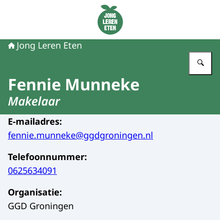
Naar de homepage van Jong Leren Eten
Jong Leren Eten
Vu
Fennie Munneke
Makelaar
E-mailadres
:
fennie.munneke@ggdgroningen.nl
Telefoonnummer
:
0625634091
Organisatie
:
GGD Groningen