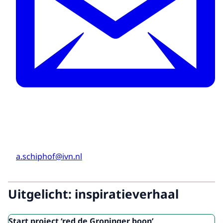
a.schiphof@ivn.nl
Uitgelicht: inspiratieverhaal
Start project ‘red de Groninger boon’