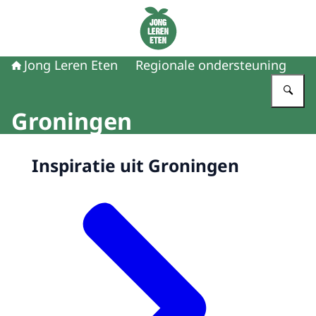
Naar de homepage van Jong Leren Eten
Jong Leren Eten
Regionale ondersteuning
Vu
Groningen
Beeld: Happix fotograaf Reinier
Inspiratie uit Groningen