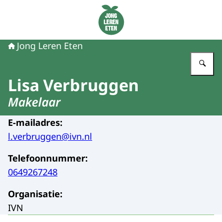
Naar de homepage van Jong Leren Eten
Jong Leren Eten
Vu
Lisa Verbruggen
Makelaar
E-mailadres
:
l.verbruggen@ivn.nl
Telefoonnummer
:
0649267248
Organisatie
:
IVN