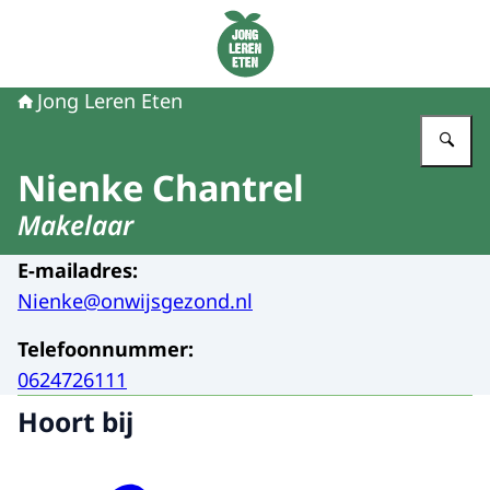
Naar de homepage van Jong Leren Eten
Jong Leren Eten
Vu
Nienke Chantrel
Makelaar
E-mailadres
:
Nienke@onwijsgezond.nl
Telefoonnummer
:
0624726111
Hoort bij