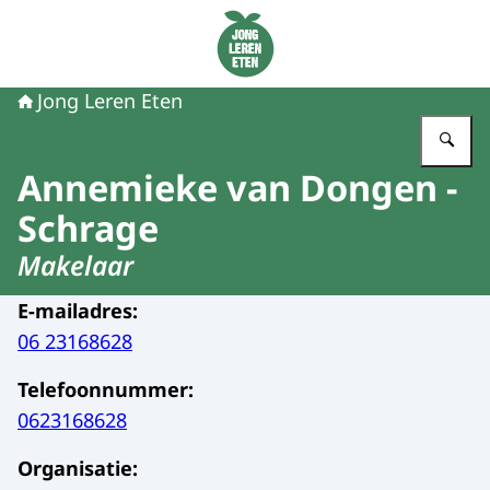
Naar de homepage van Jong Leren Eten
Jong Leren Eten
Vu
Annemieke van Dongen -
Schrage
Makelaar
E-mailadres
:
06 23168628
Telefoonnummer
:
0623168628
Organisatie
: