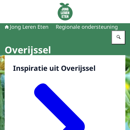
Naar de homepage van Jong Leren Eten
Jong Leren Eten
Regionale ondersteuning
Vu
Overijssel
Inspiratie uit Overijssel