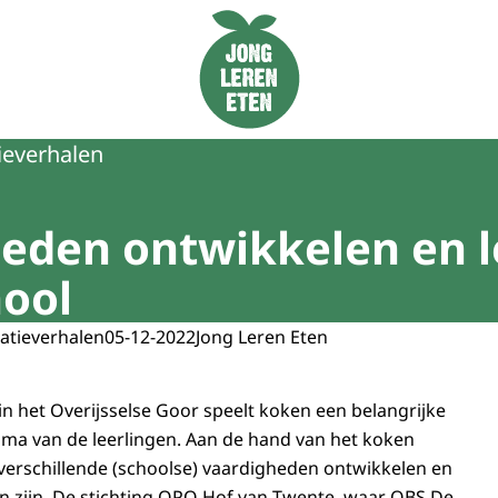
Naar de homepage van Jong Leren Eten
ieverhalen
heden ontwikkelen en 
hool
atieverhalen
05-12-2022
Jong Leren Eten
n het Overijsselse Goor speelt koken een belangrijke
mma van de leerlingen. Aan de hand van het koken
erschillende (schoolse) vaardigheden ontwikkelen en
in zijn. De stichting OPO Hof van Twente, waar OBS De