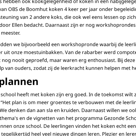
es hebben ook kookgelegenheid of koken in een nabijgeleg
 van OBS de Boomhut koken 4 keer per jaar onder begeleid
rsteuning van 2 andere koks, die ook wel eens lessen op zi
oor Ellen bedacht. Daarnaast zijn er nog workshoprondes 
 meester.
adden we bijvoorbeeld een workshopronde waarbij de leerl
r uit onze moestuinbakken. Van de rabarber werd compot
t nog nooit geproefd, maar waren erg enthousiast. Bij de
p van ouders, zodat zij de leerkracht kunnen helpen met h
plannen
 school heeft met koken zijn erg goed. In de toekomst wilt
“Het plan is om meer groentes te verbouwen met de leerlin
We denken dan aan sla en kruiden. Daarnaast willen we oo
thema's en de vignetten van het programma Gezonde Scho
innen onze school. De leerlingen vinden het koken echt een
 tegelijkertijd heel veel nieuwe dingen leren. Plezier en le