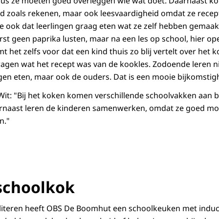
dus ze moeten goed overleggen wie wat doet. Daarnaast ko
d zoals rekenen, maar ook leesvaardigheid omdat ze recep
ook dat leerlingen graag eten wat ze zelf hebben gemaakt
rst geen paprika lusten, maar na een les op school, hier op
het zelfs voor dat een kind thuis zo blij vertelt over het 
gen wat het recept was van de kookles. Zodoende leren ni
en eten, maar ook de ouders. Dat is een mooie bijkomstigh
Wit: "Bij het koken komen verschillende schoolvakken aan 
arnaast leren de kinderen samenwerken, omdat ze goed mo
n."
schoolkok
iliteren heeft OBS De Boomhut een schoolkeuken met induc