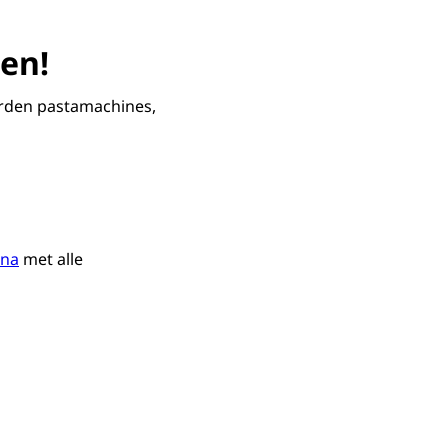
en!
rden pastamachines,
ina
met alle