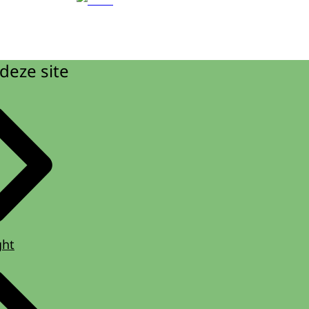
deze site
ght