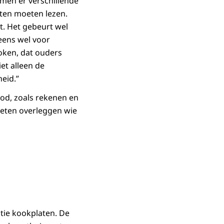
men er verschillende
ten moeten lezen.
. Het gebeurt wel
eens wel voor
koken, dat ouders
et alleen de
eid.”
bod, zoals rekenen en
eten overleggen wie
tie kookplaten. De