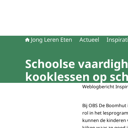
Jong Leren Eten
Actueel
Inspirat
Schoolse vaardig
kooklessen op sc
Weblogbericht Inspir
Bij OBS De Boomhut i
rol in het lesprogra
kunnen de kinderen v
kijken waar ze goed 