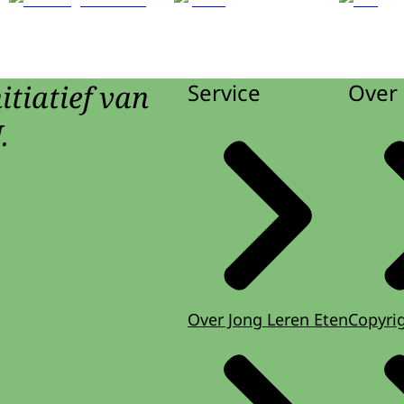
itiatief van
Service
Over 
.
Over Jong Leren Eten
Copyri