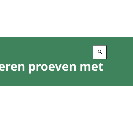
Vul in wat 
leren proeven met