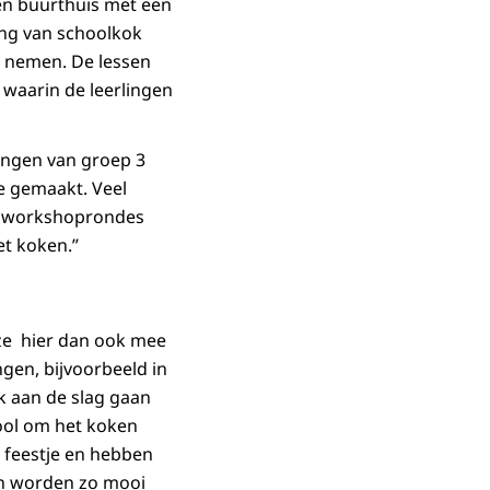
en buurthuis met een
ing van schoolkok
ch nemen. De lessen
waarin de leerlingen
ingen van groep 3
e gemaakt. Veel
ze workshoprondes
et koken.”
 ze hier dan ook mee
gen, bijvoorbeeld in
k aan de slag gaan
ol om het koken
 feestje en hebben
ren worden zo mooi