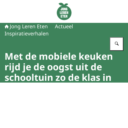
Naar de homepage van Jong Leren Eten
Jong Leren Eten
Actueel
Inspiratieverhalen
Vu
Met de mobiele keuken
rijd je de oogst uit de
schooltuin zo de klas in