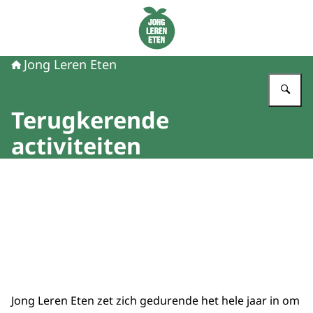
Naar de homepage van Jong Leren Eten
Jong Leren Eten
Vu
Terugkerende
activiteiten
Beeld: Happix fotograaf Reinier
Jong Leren Eten zet zich gedurende het hele jaar in om