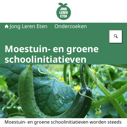
Naar de homepage van Jong Leren Eten
Jong Leren Eten
Onderzoeken
Vu
Moestuin- en groene
schoolinitiatieven
Moestuin- en groene schoolinitiatieven worden steeds