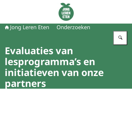
Naar de homepage van Jong Leren Eten
Jong Leren Eten
Onderzoeken
Vu
Evaluaties van
lesprogramma’s en
initiatieven van onze
partners