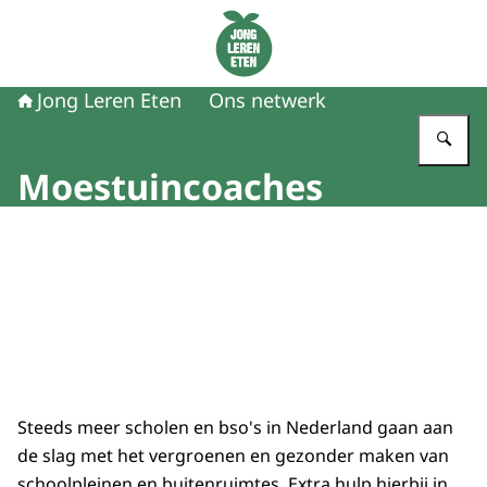
Naar de homepage van Jong Leren Eten
Jong Leren Eten
Ons netwerk
Vu
Moestuincoaches
Beeld: Happix fotograaf Reinier
Steeds meer scholen en bso's in Nederland gaan aan
de slag met het vergroenen en gezonder maken van
schoolpleinen en buitenruimtes. Extra hulp hierbij in