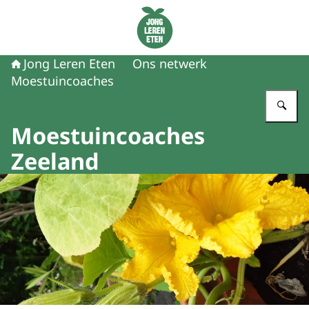
Naar de homepage van Jong Leren Eten
Jong Leren Eten
Ons netwerk
Moestuincoaches
Vu
Moestuincoaches
Zeeland