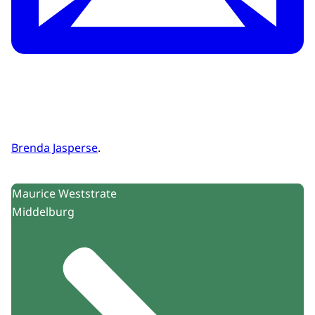
Brenda Jasperse
.
Uitgelicht
Maurice Weststrate
Middelburg